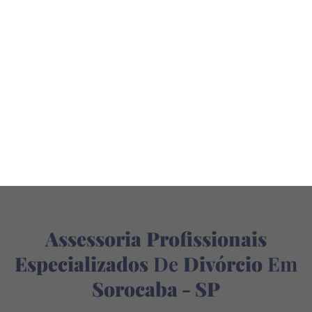
Assessoria
Profissionais
Especializados
De
Divórcio
Em
Sorocaba - SP