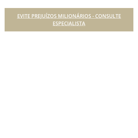
EVITE PREJUÍZOS MILIONÁRIOS - CONSULTE
ESPECIALISTA
A ausência de orientação jurídica especializada pode
resultar em perdas que destroem patrimônios
inteiros: