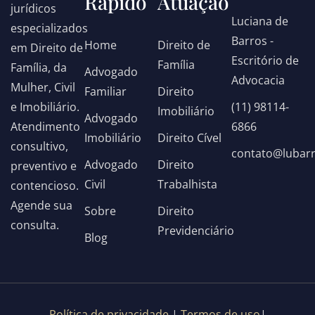
Rápido
Atuação
jurídicos
Luciana de
especializados
Barros -
Home
Direito de
em Direito de
Escritório de
Família
Família, da
Advogado
Advocacia
Mulher, Civil
Familiar
Direito
(11) 98114-
e Imobiliário.
Imobiliário
Advogado
6866
Atendimento
Imobiliário
Direito Cível
consultivo,
contato@lubar
Advogado
Direito
preventivo e
Civil
Trabalhista
contencioso.
Agende sua
Sobre
Direito
consulta.
Previdenciário
Blog
Política de privacidade
|
Termos de uso
|