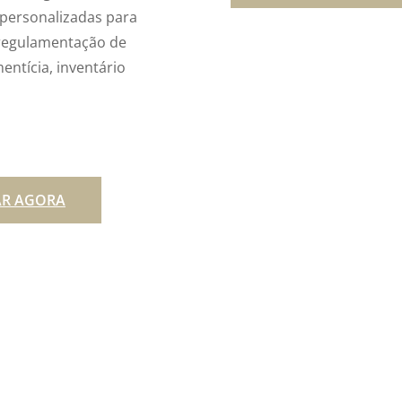
s personalizadas para
, regulamentação de
entícia, inventário
AR AGORA