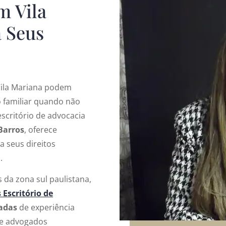
m Vila
 Seus
Vila Mariana podem
 familiar quando não
escritório de advocacia
Barros
, oferece
a seus direitos
.
s da zona sul paulistana,
 Escritório de
adas
de experiência
de advogados